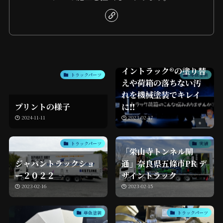
【トラック塗装】デザ
イントラック®︎の塗り替
トラックパーツ
単色塗装
えや荷箱の落ちない汚
れを機械塗装でキレイ
プリントの様子
に‼︎
2024-11-11
2023-02-17
トラックパーツ
実績
「栄山寺トンネル開
ジャパントラックショ
通」奈良県五條市PR デ
ー２０２２
ザイントラック
2023-02-16
2023-02-15
単色塗装
トラックパーツ